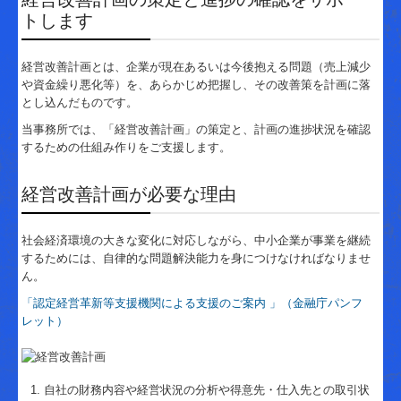
創業・起業支援
トします
資金調達支援
経営改善計画とは、企業が現在あるいは今後抱える問題（売上減少
経営改善支援
や資金繰り悪化等）を、あらかじめ把握し、その改善策を計画に落
とし込んだものです。
中堅企業税務支援
当事務所では、「経営改善計画」の策定と、計画の進捗状況を確認
するための仕組み作りをご支援します。
相続・贈与支援
料金について
経営改善計画が必要な理由
経営者お役立ち情報
社会経済環境の大きな変化に対応しながら、中小企業が事業を継続
するためには、自律的な問題解決能力を身につけなければなりませ
補助金・助成金・融資情報
ん。
関与先向け融資商品ご紹介
「認定経営革新等支援機関による支援のご案内 」（金融庁パンフ
レット）
TKCシステムQ&A
経営改善オンデマンド講座
自社の財務内容や経営状況の分析や得意先・仕入先との取引状