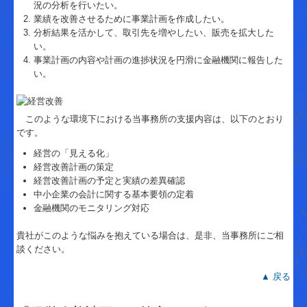
況の分析を行いたい。
国の共済制度活用コーナー
業績を改善させるために事業計画を作成したい。
分析結果を活かして、取引先を増やしたい、販売を拡大した
リンク集
い。
事業計画の内容や計画の進捗状況を円滑に金融機関に報告した
お問合せ
い。
経営者の四季
このような環境下における当事務所の支援内容は、以下のとおり
です。
経営の「見える化」
経営改善計画の策定
経営改善計画の予定と実績の差異確認
中小企業の会計に関する基本要領の定着
金融機関のモニタリング対応
貴社がこのような悩みを抱えている場合は、是非、当事務所にご相
談ください。
▲ 戻る