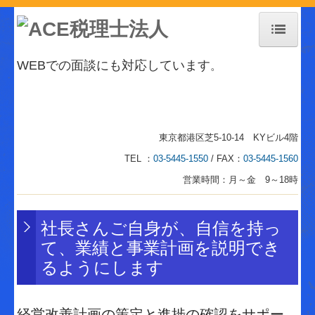
ホーム
WEBでの面談にも対応しています
。
事務所紹介
事務所紹介
東京都港区芝5-10-14 KYビル4階
交通案内
TEL ：
03-5445-1550
/ FAX：
03-5445-1560
お知らせ
営業時間：月～金 9～18時
個人情報保護方針
社長さんご自身が、自信を持っ
経営革新等支援機関とは
て、業績と事業計画を説明でき
業務案内
るようにします
税務会計業務
経営改善計画の策定と進捗の確認をサポー