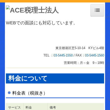
ホーム
WEBでの面談にも対応しています
。
事務所紹介
事務所紹介
東京都港区芝5-10-14 KYビル4階
交通案内
TEL ：
03-5445-1550
/ FAX：
03-5445-1560
お知らせ
営業時間：月～金 9～18時
個人情報保護方針
料金について
経営革新等支援機関とは
業務案内
料金表（税抜き）
税務会計業務
サービス
料金
備考