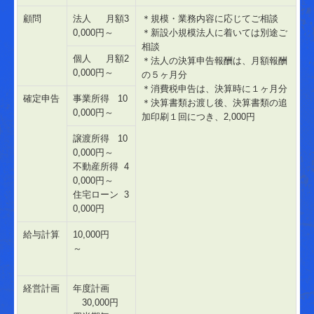
創業・起業支援
顧問
法人 月額3
＊規模・業務内容に応じてご相談
0,000円～
＊新設小規模法人に着いては別途ご
資金調達支援
相談
個人 月額2
＊法人の決算申告報酬は、月額報酬
経営改善支援
0,000円～
の５ヶ月分
＊消費税申告は、決算時に１ヶ月分
中堅企業税務支援
確定申告
事業所得 10
＊決算書類お渡し後、決算書類の追
0,000円～
加印刷１回につき、2,000円
相続・贈与支援
譲渡所得 10
料金について
0,000円～
不動産所得 4
経営者お役立ち情報
0,000円～
住宅ローン 3
補助金・助成金・融資情報
0,000円
関与先向け融資商品ご紹介
給与計算
10,000円
～
TKCシステムQ&A
経営計画
年度計画
経営改善オンデマンド講座
30,000円