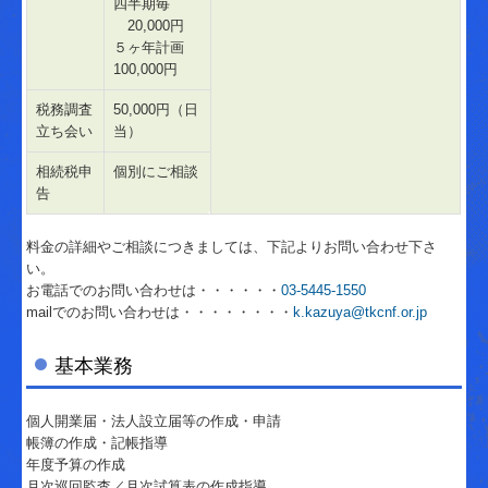
四半期毎
国の共済制度活用コーナー
20,000円
５ヶ年計画
リンク集
100,000円
お問合せ
税務調査
50,000円（日
立ち会い
当）
経営者の四季
相続税申
個別にご相談
告
料金の詳細やご相談につきましては、下記よりお問い合わせ下さ
い。
お電話でのお問い合わせは・・・・・・
03-5445-1550
mailでのお問い合わせは・・・・・・・・
k.kazuya@tkcnf.or.jp
基本業務
個人開業届・法人設立届等の作成・申請
帳簿の作成・記帳指導
年度予算の作成
月次巡回監査／月次試算表の作成指導