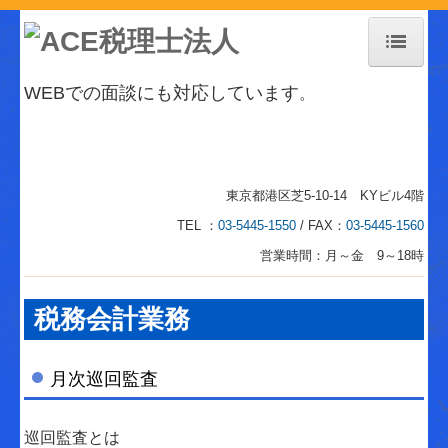
ホーム
WEBでの面談にも対応しています
。
事務所紹介
事務所紹介
東京都港区芝5-10-14 KYビル4階
交通案内
TEL ：
03-5445-1550
/ FAX：
03-5445-1560
お知らせ
営業時間：月～金 9～18時
個人情報保護方針
税務会計業務
経営革新等支援機関とは
業務案内
月次巡回監査
税務会計業務
巡回監査とは