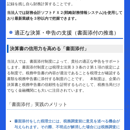
国の共済制度活用コーナー
記録を残し自ら財務計算することです。
当法人では財務会計ソフトＦＸ２(戦略財務情報システム)を使用して
リンク集
おり最新業績を３秒以内で把握できます。
お問合せ
適正な決算・申告の支援（書面添付の推進）
経営者の四季
決算書の信用力を高める「書面添付」
当法人では、書面添付制度によって、貴社の適正な申告をサポート
します。書面添付制度とは税理士法第３３条の２第１項の規定によ
る制度で。税務申告書の内容が適法であることを税理士が確認する
書類を税務申告書に添付する制度のことです。 本制度は、企業の
決算書と税務申告書の信頼性を証明するものとして、税務当局だけ
でなく金融機関にも大いに注目されています。
「書面添付」実践のメリット
書面添付をした税理士には、税務調査前に意見を述べる機会が
与えられます。その際、不明点が解消した場合には税務調査に