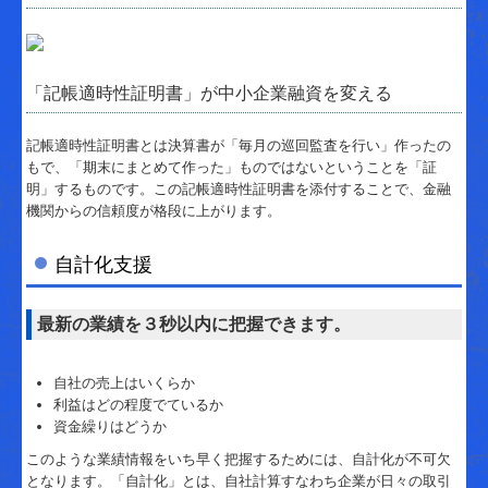
創業・起業支援
資金調達支援
「記帳適時性証明書」が中小企業融資を変える
経営改善支援
中堅企業税務支援
記帳適時性証明書とは決算書が「毎月の巡回監査を行い」作ったの
もで、「期末にまとめて作った」ものではないということを「証
相続・贈与支援
明」するものです。この記帳適時性証明書を添付することで、金融
機関からの信頼度が格段に上がります。
料金について
自計化支援
経営者お役立ち情報
補助金・助成金・融資情報
最新の業績を３秒以内に把握できます。
関与先向け融資商品ご紹介
自社の売上はいくらか
利益はどの程度でているか
TKCシステムQ&A
資金繰りはどうか
経営改善オンデマンド講座
このような業績情報をいち早く把握するためには、自計化が不可欠
となります。「自計化」とは、自社計算すなわち企業が日々の取引