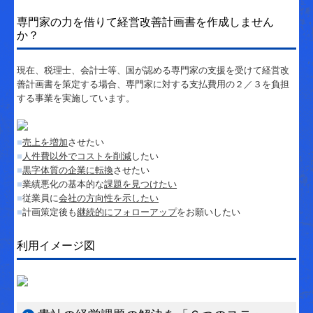
創業・起業支援
専門家の力を借りて経営改善計画書を作成しません
資金調達支援
か？
経営改善支援
現在、税理士、会計士等、国が認める専門家の支援を受けて経営改
善計画書を策定する場合、専門家に対する支払費用の２／３を負担
中堅企業税務支援
する事業を実施しています。
相続・贈与支援
■
売上を増加
させたい
料金について
■
人件費以外でコストを削減
したい
■
黒字体質の企業に転換
させたい
経営者お役立ち情報
■
業績悪化の基本的な
課題を見つけたい
■
従業員に
会社の方向性を示したい
補助金・助成金・融資情報
■
計画策定後も
継続的にフォローアップ
をお願いしたい
関与先向け融資商品ご紹介
利用イメージ図
TKCシステムQ&A
経営改善オンデマンド講座