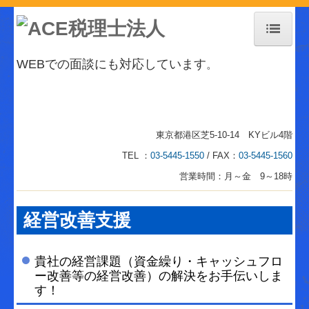
ホーム
WEBでの面談にも対応しています
。
事務所紹介
事務所紹介
東京都港区芝5-10-14 KYビル4階
交通案内
TEL ：
03-5445-1550
/ FAX：
03-5445-1560
お知らせ
営業時間：月～金 9～18時
個人情報保護方針
経営改善支援
経営革新等支援機関とは
業務案内
貴社の経営課題（資金繰り・キャッシュフロ
ー改善等の経営改善）の解決をお手伝いしま
税務会計業務
す！