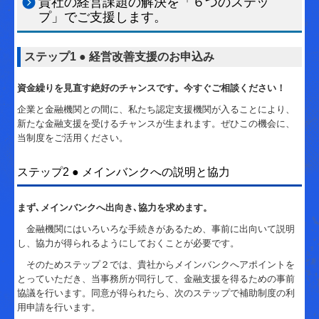
貴社の経営課題の解決を「６つのステッ
国の共済制度活用コーナー
プ」でご支援します。
リンク集
ステップ1 ● 経営改善支援のお申込み
お問合せ
資金繰りを見直す絶好のチャンスです。今すぐご相談ください！
経営者の四季
企業と金融機関との間に、私たち認定支援機関が入ることにより、
新たな金融支援を受けるチャンスが生まれます。ぜひこの機会に、
当制度をご活用ください。
ステップ2 ● メインバンクへの説明と協力
まず､メインバンクへ出向き､協力を求めます。
金融機関にはいろいろな手続きがあるため、事前に出向いて説明
し、協力が得られるようにしておくことが必要です。
そのためステップ２では、貴社からメインバンクへアポイントを
とっていただき、当事務所が同行して、金融支援を得るための事前
協議を行います。同意が得られたら、次のステップで補助制度の利
用申請を行います。