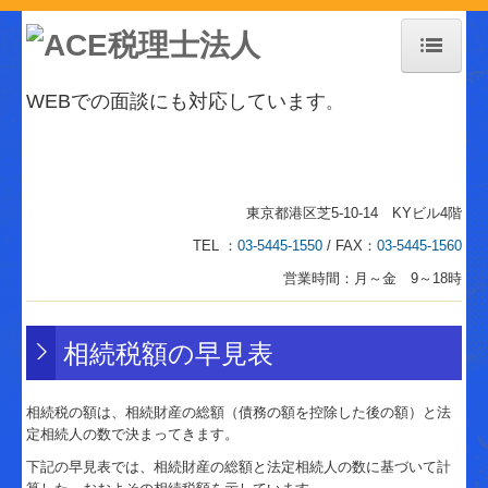
ホーム
WEBでの面談にも対応しています
。
事務所紹介
事務所紹介
東京都港区芝5-10-14 KYビル4階
交通案内
TEL ：
03-5445-1550
/ FAX：
03-5445-1560
お知らせ
営業時間：月～金 9～18時
個人情報保護方針
相続税額の早見表
経営革新等支援機関とは
業務案内
相続税の額は、相続財産の総額（債務の額を控除した後の額）と法
定相続人の数で決まってきます。
税務会計業務
下記の早見表では、相続財産の総額と法定相続人の数に基づいて計