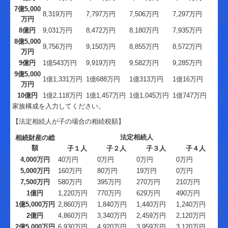
7億5,000
8,319万円
7,797万円
7,506万円
7,297万円
万円
8億円
9,031万円
8,472万円
8,180万円
7,935万円
8億5,000
9,756万円
9,150万円
8,855万円
8,572万円
万円
9億円
1億543万円
9,919万円
9,582万円
9,285万円
9億5,000
1億1,331万円
1億688万円
1億313万円
1億16万円
万円
10億円
1億2,118万円
1億1,457万円
1億1,045万円
1億747万円
家族構成を入力してください。
【法定相続人が子の場合の相続税額】
法定相続人
相続財産の総
額
子１人
子２人
子３人
子４人
4,000万円
40万円
0万円
0万円
0万円
5,000万円
160万円
80万円
19万円
0万円
7,500万円
580万円
395万円
270万円
210万円
1億円
1,220万円
770万円
629万円
490万円
1億5,000万円
2,860万円
1,840万円
1,440万円
1,240万円
2億円
4,860万円
3,340万円
2,459万円
2,120万円
2億5,000万円
6,930万円
4,920万円
3,959万円
3,120万円