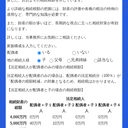
算した、おおよその相続税額を示しています。
創業・起業支援
より詳細な相続税額の把握には、財産の評価や各種の税法の特例の
資金調達支援
適用など、専門的な知識が必要です。
また、財産の額が多いほど、長期的な視点に立った相続対策が有効
経営改善支援
になります。
中堅企業税務支援
詳しくは、当事務所にお気軽にご相談ください。
家族構成を入力してください。
相続・贈与支援
いる
いない
配偶者
子
父母
兄弟姉妹
該当なし
他の相続人様
料金について
【法定相続人が配偶者のみの場合の相続税額】
経営者お役立ち情報
法定相続人が配偶者のみの場合は、配偶者の法定相続分（100％）が
「配偶者の税額軽減」の対象となるため、相続税はかかりません。
補助金・助成金・融資情報
【法定相続人が配偶者と子の場合の相続税額】
関与先向け融資商品ご紹介
法定相続人
相続財産の
配偶者＋子１
配偶者＋子２
配偶者＋子３
配偶者＋子４
TKCシステムQ&A
総額
人
人
人
人
4,000万円
0万円
0万円
0万円
0万円
経営改善オンデマンド講座
5,000万円
40万円
10万円
0万円
0万円