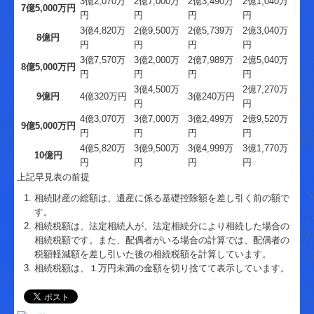
3億2,070万
2億7,000万
2億3,490万
2億1,040万
7億5,000万円
円
円
円
円
3億4,820万
2億9,500万
2億5,739万
2億3,040万
8億円
円
円
円
円
3億7,570万
3億2,000万
2億7,989万
2億5,040万
8億5,000万円
円
円
円
円
3億4,500万
2億7,270万
9億円
4億320万円
3億240万円
円
円
4億3,070万
3億7,000万
3億2,499万
2億9,520万
9億5,000万円
円
円
円
円
4億5,820万
3億9,500万
3億4,999万
3億1,770万
10億円
円
円
円
円
上記早見表の前提
相続財産の総額は、遺産に係る基礎控除額を差し引く前の額で
す。
相続税額は、法定相続人が、法定相続分により相続した場合の
相続税額です。また、配偶者がいる場合の計算では、配偶者の
税額軽減額を差し引いた後の相続税額を計算しています。
相続税額は、１万円未満の金額を切り捨てて表示しています。